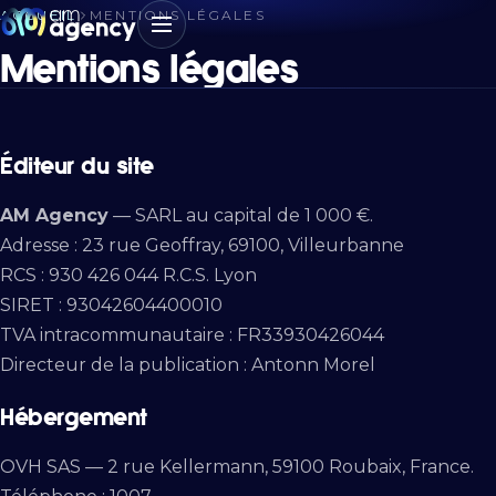
ACCUEIL
MENTIONS LÉGALES
Mentions légales
Éditeur du site
AM Agency
— SARL au capital de 1 000 €.
Adresse : 23 rue Geoffray, 69100, Villeurbanne
RCS : 930 426 044 R.C.S. Lyon
SIRET : 93042604400010
TVA intracommunautaire : FR33930426044
Directeur de la publication : Antonn Morel
Hébergement
OVH SAS — 2 rue Kellermann, 59100 Roubaix, France.