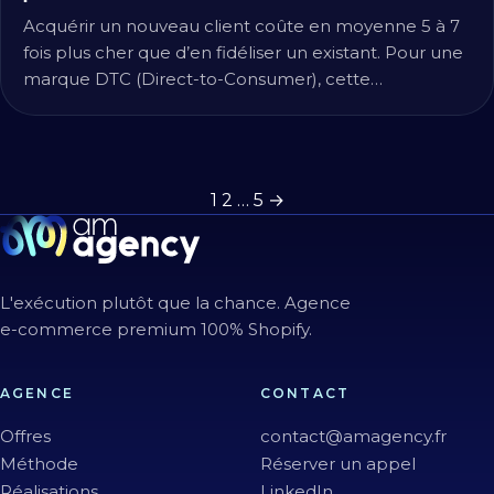
Acquérir un nouveau client coûte en moyenne 5 à 7
fois plus cher que d’en fidéliser un existant. Pour une
marque DTC (Direct-to-Consumer), cette…
Pagination des p
1
2
…
5
→
L'exécution plutôt que la chance. Agence
e-commerce premium 100% Shopify.
AGENCE
CONTACT
Offres
contact@amagency.fr
Méthode
Réserver un appel
Réalisations
LinkedIn