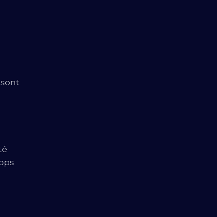
 sont
té
apps