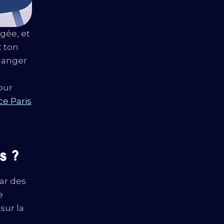
gée, et
t ton
hanger
our
e Paris
s ?
ar des
e
sur la