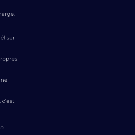
marge.
déliser
propres
’une
 c’est
es