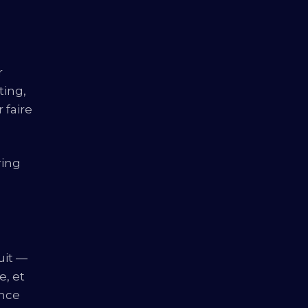
r
ting,
 faire
ring
uit —
e, et
ence