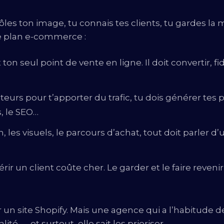
es ton image, tu connais tes clients, tu gardes la 
le plan e-commerce :
t ton seul point de vente en ligne. Il doit convertir, fi
uteurs pour t’apporter du trafic, tu dois générer tes 
s, le SEO…
on, les visuels, le parcours d’achat, tout doit parler d
rir un client coûte cher. Le garder et le faire revenir,
n site Shopify. Mais une agence qui a l’habitude d
 — et surtout, elle sait les prioriser.