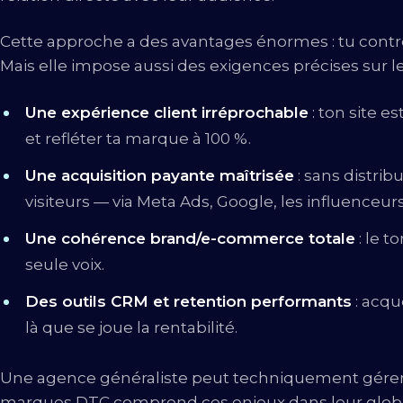
Cette approche a des avantages énormes : tu contrôl
Mais elle impose aussi des exigences précises sur 
Une expérience client irréprochable
: ton site es
et refléter ta marque à 100 %.
Une acquisition payante maîtrisée
: sans distrib
visiteurs — via Meta Ads, Google, les influenceur
Une cohérence brand/e-commerce totale
: le t
seule voix.
Des outils CRM et retention performants
: acqué
là que se joue la rentabilité.
Une agence généraliste peut techniquement gérer u
marques DTC comprend ces enjeux dans leur globalité