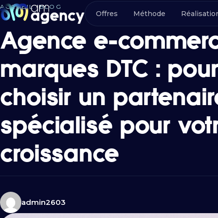
ACCUEIL
BLOG
Offres
Méthode
Réalisatio
Agence e-commer
marques DTC : pour
choisir un partenair
spécialisé pour vot
croissance
admin2603