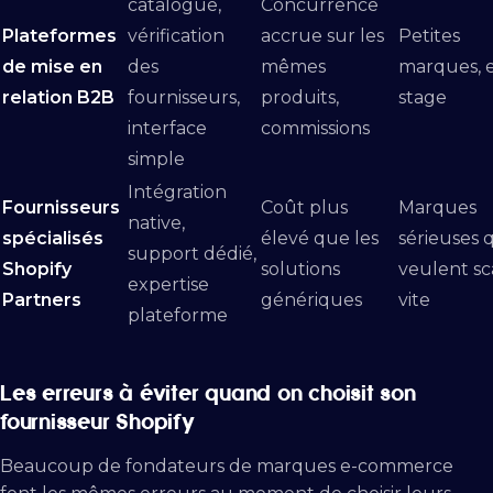
catalogue,
Concurrence
Plateformes
vérification
accrue sur les
Petites
de mise en
des
mêmes
marques, e
relation B2B
fournisseurs,
produits,
stage
interface
commissions
simple
Intégration
Fournisseurs
Coût plus
Marques
native,
spécialisés
élevé que les
sérieuses 
support dédié,
Shopify
solutions
veulent sc
expertise
Partners
génériques
vite
plateforme
Les erreurs à éviter quand on choisit son
fournisseur Shopify
Beaucoup de fondateurs de marques e-commerce