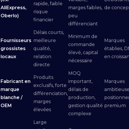
rapide, faible
AliExpress,
marges faibles,
de concep
risque
Oberlo)
peu
financier
différenciant
Délais courts,
Minimum de
Fournisseurs
meilleure
Marques
commande
grossistes
qualité,
établies, 
élevé, capital
locaux
relation
en croissa
nécessaire
directe
MOQ
Produits
Fabricant en
important,
Marques
exclusifs, forte
marque
délais de
ambitieuse
différenciation,
blanche /
production,
positionn
marges
OEM
gestion qualité
premium
élevées
complexe
Large